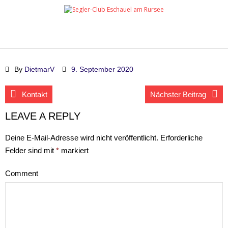
Startseite
By
DietmarV
9. September 2020
Anfahrt
Kontakt
Nächster Beitrag
Dickschiffregatta
LEAVE A REPLY
Nur für Mitglieder
Deine E-Mail-Adresse wird nicht veröffentlicht.
Erforderliche
Felder sind mit
*
markiert
Kontakt
Comment
Impressum
Datenschutz