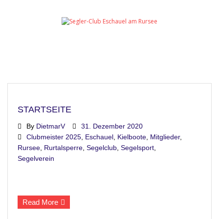
Startseite
Anfahrt
STARTSEITE
Dickschiffregatta
By
DietmarV
31. Dezember 2020
Clubmeister 2025
,
Eschauel
,
Kielboote
,
Mitglieder
,
Nur für Mitglieder
Rursee
,
Rurtalsperre
,
Segelclub
,
Segelsport
,
Segelverein
Kontakt
Impressum
Read More
Datenschutz